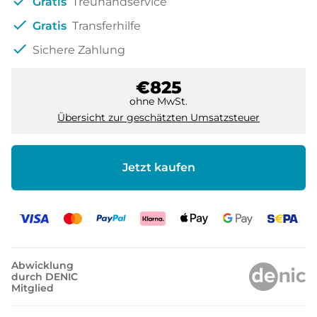
check
Gratis
Treuhandservice
check
Gratis
Transferhilfe
check
Sichere Zahlung
€825
ohne MwSt.
Übersicht zur geschätzten Umsatzsteuer
Jetzt kaufen
Abwicklung
durch DENIC
Mitglied